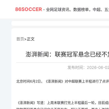
86SOCCER
- 全网足球资讯、数据榜单，中超、五大联赛、
首页
正文
澎湃新闻：联赛冠军悬念已经不
发布时间：2026-06-02
北京时间6月2日，《澎湃新闻》对中超联赛上半程进行了点
《澎湃新闻》写道：
上周末联赛打完上半程最后一轮，目前成