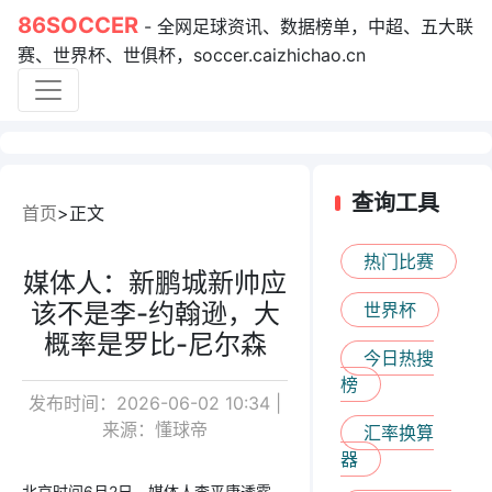
86SOCCER
- 全网足球资讯、数据榜单，中超、五大联
赛、世界杯、世俱杯，soccer.caizhichao.cn
查询工具
首页
正文
热门比赛
媒体人：新鹏城新帅应
该不是李-约翰逊，大
世界杯
概率是罗比-尼尔森
今日热搜
榜
发布时间：2026-06-02 10:34 |
来源：懂球帝
汇率换算
器
北京时间6月2日，媒体人李平康透露，