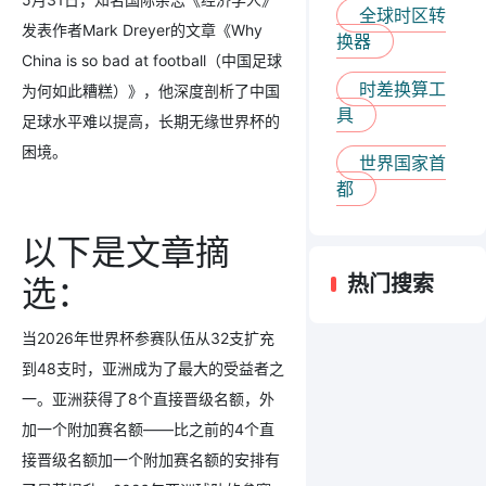
全球时区转
发表作者Mark Dreyer的文章《Why
换器
China is so bad at football（中国足球
时差换算工
为何如此糟糕）》，他深度剖析了中国
具
足球水平难以提高，长期无缘世界杯的
困境。
世界国家首
都
以下是文章摘
热门搜索
选：
当2026年世界杯参赛队伍从32支扩充
到48支时，亚洲成为了最大的受益者之
一。亚洲获得了8个直接晋级名额，外
加一个附加赛名额——比之前的4个直
接晋级名额加一个附加赛名额的安排有