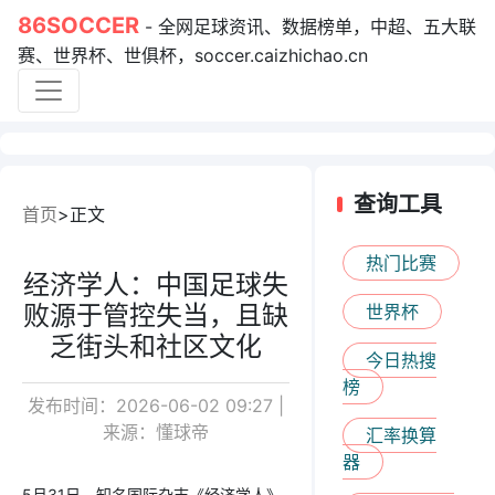
86SOCCER
- 全网足球资讯、数据榜单，中超、五大联
赛、世界杯、世俱杯，soccer.caizhichao.cn
查询工具
首页
正文
热门比赛
经济学人：中国足球失
败源于管控失当，且缺
世界杯
乏街头和社区文化
今日热搜
榜
发布时间：2026-06-02 09:27 |
来源：懂球帝
汇率换算
器
5月31日，知名国际杂志《经济学人》