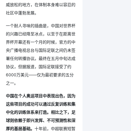
威放松的地方，在体制本身难以容忍的
社区中蓬勃发展。
一个耐人寻味的插曲是，中国对世界杯
的兴趣已经降至冰点，以至于在距离世
界杯开幕还有一个月的时候，官方的中
央广播电视总台与国际足联之间仍未签
署任何转播协议。最终在五月中旬达成
协议，但据报道，国际足联接受了约
6000万美元——仅为最初要求的五分
之一。
中国在个人奥运项目中表现出色，因为
这些项目的成功可以通过反复训练和集
中化的训练体系来打造。相比之下，足
球则依赖于即兴发挥、不可预测性和深
厚的基层基础。
十年前，中超联赛短暂