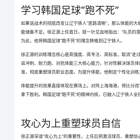
学习韩国足球“跑不死”
如果说战术的彻底改变让辽宁铁人“思路清晰”，那么体能的
能储备不足。徐正源上任首日，就一针见血地指出：“队员的
为此，他将韩国足球“跑不死”的理念移植到辽宁铁人。
徐正源的训练理念核心是高强度、高专注、高标准，取消“走
返冲刺、耐力跑、对抗体能三大核心能力，针对性解决球员体
准，彻底重塑球员职业态度。为提升体能，他制定个性化训练
体能提升的效果直接体现在赛场上。对阵上海海港，将比分改
拿下胜利。韩国足球“跑不死”的精神内核，已融入辽宁铁人
攻心为上重塑球员自信
徐正源深谙“攻心为上”的重要性，上任后把激活球员、重塑信