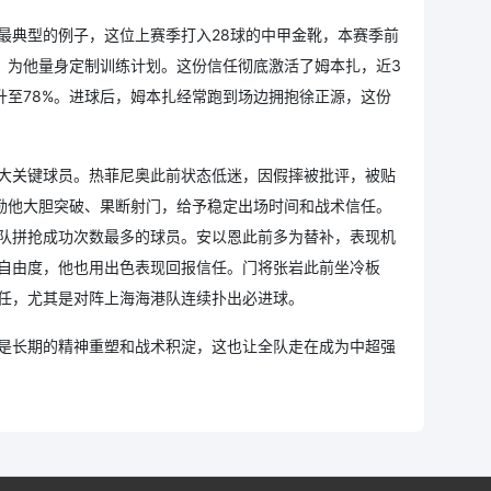
最典型的例子，这位上赛季打入28球的中甲金靴，本赛季前
，为他量身定制训练计划。这份信任彻底激活了姆本扎，近3
升至78%。进球后，姆本扎经常跑到场边拥抱徐正源，这份
大关键球员。热菲尼奥此前状态低迷，因假摔被批评，被贴
鼓励他大胆突破、果断射门，给予稳定出场时间和战术信任。
队拼抢成功次数最多的球员。安以恩此前多为替补，表现机
自由度，他也用出色表现回报信任。门将张岩此前坐冷板
任，尤其是对阵上海海港队连续扑出必进球。
是长期的精神重塑和战术积淀，这也让全队走在成为中超强