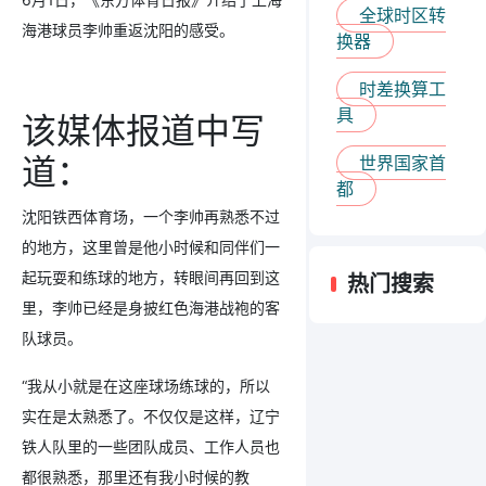
全球时区转
海港球员李帅重返沈阳的感受。
换器
时差换算工
具
该媒体报道中写
道：
世界国家首
都
沈阳铁西体育场，一个李帅再熟悉不过
的地方，这里曾是他小时候和同伴们一
起玩耍和练球的地方，转眼间再回到这
热门搜索
里，李帅已经是身披红色海港战袍的客
队球员。
“我从小就是在这座球场练球的，所以
实在是太熟悉了。不仅仅是这样，辽宁
铁人队里的一些团队成员、工作人员也
都很熟悉，那里还有我小时候的教