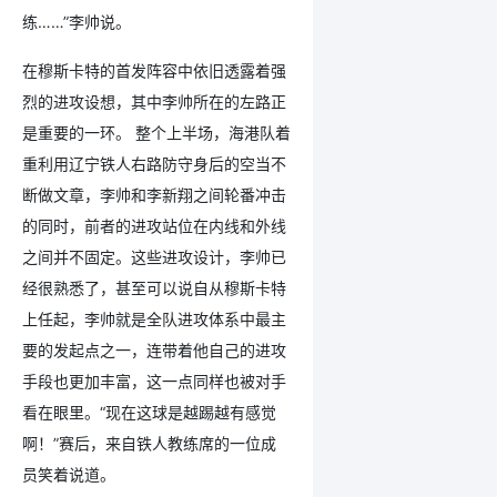
练……”李帅说。
在穆斯卡特的首发阵容中依旧透露着强
烈的进攻设想，其中李帅所在的左路正
是重要的一环。 整个上半场，海港队着
重利用辽宁铁人右路防守身后的空当不
断做文章，李帅和李新翔之间轮番冲击
的同时，前者的进攻站位在内线和外线
之间并不固定。这些进攻设计，李帅已
经很熟悉了，甚至可以说自从穆斯卡特
上任起，李帅就是全队进攻体系中最主
要的发起点之一，连带着他自己的进攻
手段也更加丰富，这一点同样也被对手
看在眼里。“现在这球是越踢越有感觉
啊！”赛后，来自铁人教练席的一位成
员笑着说道。