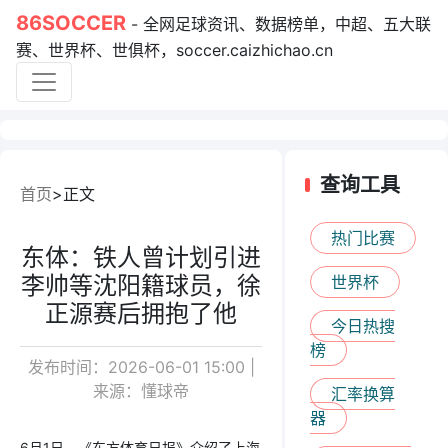
86SOCCER
- 全网足球资讯、数据榜单，中超、五大联
赛、世界杯、世俱杯，soccer.caizhichao.cn
查询工具
首页
正文
热门比赛
东体：铁人曾计划引进
李帅等沈阳籍球员，徐
世界杯
正源赛后拥抱了他
今日热搜
榜
发布时间：2026-06-01 15:00 |
来源：懂球帝
汇率换算
器
6月1日，《东方体育日报》介绍了上海